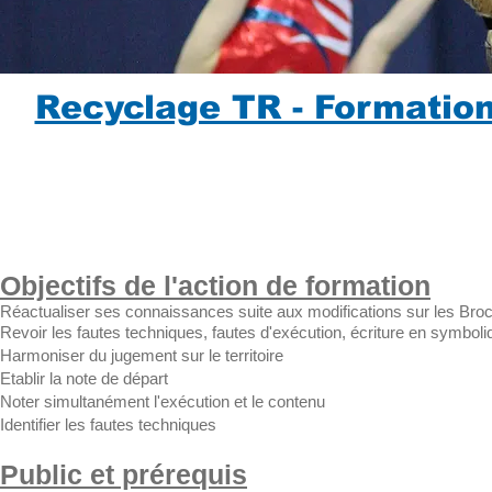
Recyclage TR - Formation
Durée :
C
Formation en centre
: 28 heures en N1-2
Minimum
5 stagi
Formation en centre
: 36 heures en N3
Maximum
40 sta
(Capacité modifi
Objectifs de l'action de formation
Réactualiser ses connaissances suite aux modifications sur les Bro
Revoir les fautes techniques, fautes d'exécution, écriture en symb
Harmoniser du jugement sur le territoire
Etablir la note de départ
Noter simultanément l'exécution et le contenu
Identifier les fautes techniques
Public et prérequis