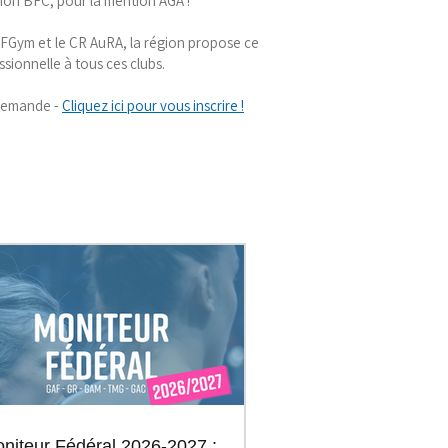
ion BFC, pour la mention AGA !
FFGym et le CR AuRA, la région propose ce
sionnelle à tous ces clubs.
 demande
-
Cliquez ici pour vous inscrire !
niteur Fédéral 2026-2027 :