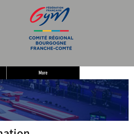
More
mation