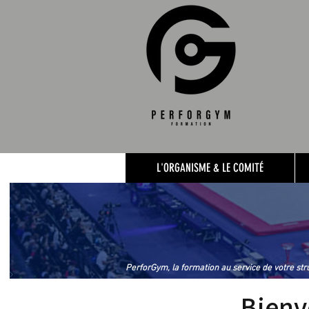
L'ORGANISME & LE COMITÉ
PerforGym, la formation au service de votre str
Bienv