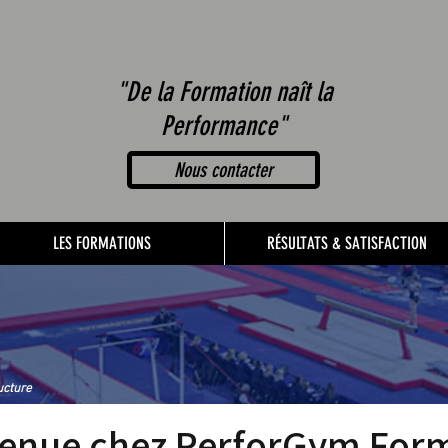
"De la Formation naît la
Performance"
Nous contacter
LES FORMATIONS
RÉSULTATS & SATISFACTION
ucture
enue chez PerforGym For