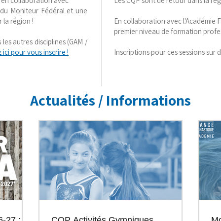
 en collaboration avec
Les CQP sont de retour dans la rég
u Moniteur Fédéral et une
 la région !
En collaboration avec l'Académie 
premier niveau de formation profes
 les autres disciplines (GAM /
 ici pour vous inscrire !
Inscriptions pour ces sessions sur
Actualités / Informations
-27 :
CQP Activités Gymniques
Mo