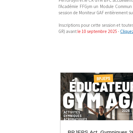
PerforGym et le CR GYM BFC accueillent
l'Académie FFGym un Module Commun d
session de Moniteur GAF entièrement sur
Inscriptions pour cette session et toutes
GR) avant
le 10 septembre 2025
-
Cliquez
BPJEPS Act. Gymniques 26